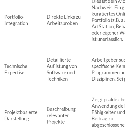
Dies ist dein wich
Nachweis. Ein gut
kuratiertes Onlin
Portfolio-
Direkte Links zu
Portfolio (z.B. auf
Integration
Arbeitsproben
ArtStation, Beha
oder eigener Web
ist unerlässlich.
Detaillierte
Arbeitgeber such
Technische
Auflistung von
spezifische Kenntn
Expertise
Software und
Programmen und
Techniken
Disziplinen. Sei pr
Zeigt praktische
Anwendung dein
Beschreibung
Projektbasierte
Fähigkeiten und 
relevanter
Darstellung
Beitrag zu
Projekte
abgeschlossenen