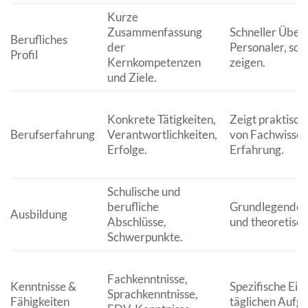
Kurze
Zusammenfassung
Schneller Überb
Berufliches
der
Personaler, sol
Profil
Kernkompetenzen
zeigen.
und Ziele.
Konkrete Tätigkeiten,
Zeigt praktisc
Berufserfahrung
Verantwortlichkeiten,
von Fachwissen
Erfolge.
Erfahrung.
Schulische und
berufliche
Grundlegende Q
Ausbildung
Abschlüsse,
und theoretisch
Schwerpunkte.
Fachkenntnisse,
Kenntnisse &
Spezifische Eig
Sprachkenntnisse,
Fähigkeiten
täglichen Aufg