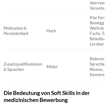
übernom
Verantwort
Klar formu
Beweggrün
Motivation &
Wahl der K
Hoch
Persönlichkeit
Fachs, Tea
Belastbark
Lernbereit
Relevante 
Zusatzqualifikationen
Sprachken
Mittel
& Sprachen
Niveau, E
Kenntniss
Die Bedeutung von Soft Skills in der
medizinischen Bewerbung