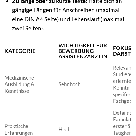
Zu lange oder zu kurze Texte:
Halte dich an
gängige Längen für Anschreiben (maximal
eine DIN A4 Seite) und Lebenslauf (maximal
zwei Seiten).
WICHTIGKEIT FÜR
FOKUS 
KATEGORIE
BEWERBUNG
DARSTE
ASSISTENZÄRZTIN
Relevante
Studiensc
Medizinische
erlernte V
Ausbildung &
Sehr hoch
Kenntnisse
Kenntnisse
spezifisch
Fachgebie
Details zu
Famulature
Praktische
erster ärz
Hoch
Erfahrungen
Tätigkeit,