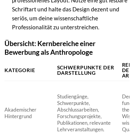
professionelles Layout. Nutze eine gut lesbare
Schriftart und halte das Design dezent und
seriös, um deine wissenschaftliche
Professionalität zu unterstreichen.
Übersicht: Kernbereiche einer
Bewerbung als Anthropologe
REL
SCHWERPUNKTE DER
KATEGORIE
DEN
DARSTELLUNG
ARB
Studiengänge,
Demo
Schwerpunkte,
fundi
Akademischer
Abschlussarbeiten,
theor
Hintergrund
Forschungsprojekte,
Wiss
Publikationen, relevante
wisse
Lehrveranstaltungen.
Quali