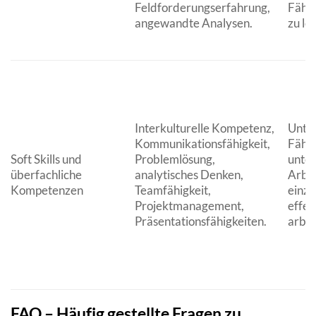
Feldforderungserfahrung,
Fähig
angewandte Analysen.
zu lö
Interkulturelle Kompetenz,
Unter
Kommunikationsfähigkeit,
Fähigk
Soft Skills und
Problemlösung,
unter
überfachliche
analytisches Denken,
Arbe
Kompetenzen
Teamfähigkeit,
einzu
Projektmanagement,
effek
Präsentationsfähigkeiten.
arbei
FAQ – Häufig gestellte Fragen zu