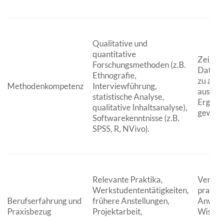
Qualitative und
quantitative
Zeigt
Forschungsmethoden (z.B.
Daten
Ethnografie,
zu an
Methodenkompetenz
Interviewführung,
aussa
statistische Analyse,
Ergeb
qualitative Inhaltsanalyse),
gewi
Softwarekenntnisse (z.B.
SPSS, R, NVivo).
Relevante Praktika,
Veran
Werkstudententätigkeiten,
prakt
Berufserfahrung und
frühere Anstellungen,
Anwe
Praxisbezug
Projektarbeit,
Wisse