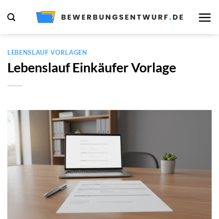
Zum
Inhalt
springen
LEBENSLAUF VORLAGEN
Lebenslauf Einkäufer Vorlage