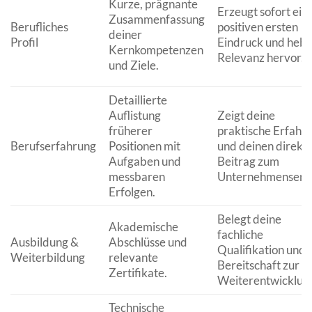
Kurze, prägnante
Erzeugt sofort ein
Zusammenfassung
Berufliches
positiven ersten
deiner
Profil
Eindruck und hebt
Kernkompetenzen
Relevanz hervor.
und Ziele.
Detaillierte
Auflistung
Zeigt deine
früherer
praktische Erfahr
Berufserfahrung
Positionen mit
und deinen direkt
Aufgaben und
Beitrag zum
messbaren
Unternehmenserfo
Erfolgen.
Belegt deine
Akademische
fachliche
Ausbildung &
Abschlüsse und
Qualifikation und
Weiterbildung
relevante
Bereitschaft zur
Zertifikate.
Weiterentwicklun
Technische