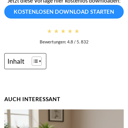
Jetzt diese Vorlage hier kostenlos downloaden:
KOSTENLOSEN DOWNLOAD STARTEN
★★★★★
★★★★★
Bewertungen: 4.8 / 5. 832
Inhalt
AUCH INTERESSANT