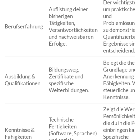
Der wichtigste 
Auflistung deiner
um praktische E
bisherigen
und
Tätigkeiten,
Problemlösung
Berufserfahrung
Verantwortlichkeiten
zu demonstriere
und nachweisbaren
Quantifizierbar
Erfolge.
Ergebnisse sind 
entscheidend.
Belegt die theor
Bildungsweg,
Grundlage und d
Ausbildung &
Zertifikate und
Anerkennung de
Qualifikationen
spezifische
Fähigkeiten. Wic
Weiterbildungen.
steuerliche und 
Kenntnisse.
Zeigt die Werk
Persönlichkeits
Technische
die du in die Pos
Fertigkeiten
Kenntnisse &
einbringen kann
(Software, Sprachen)
Fähigkeiten
Spezifische