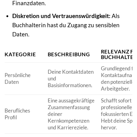
Finanzdaten.
Diskretion und Vertrauenswürdigkeit:
Als
Buchhalterin hast du Zugang zu sensiblen
Daten.
RELEVANZ F
KATEGORIE
BESCHREIBUNG
BUCHHALTER
Grundlegend für
Deine Kontaktdaten
Persönliche
Kontaktaufnah
und
Daten
den potenzielle
Basisinformationen.
Arbeitgeber.
Eine aussagekräftige
Schafft sofort e
Zusammenfassung
professionellen
Berufliches
deiner
fokussierten Ei
Profil
Kernkompetenzen
Hebt deine Spez
und Karriereziele.
hervor.