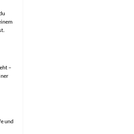
 du
deinem
t.
eht –
iner
fe und