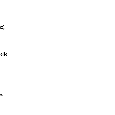
z).
elle
zu