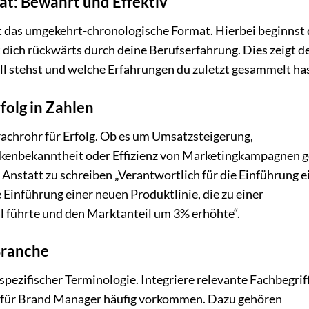
t: Bewährt und Effektiv
t das umgekehrt-chronologische Format. Hierbei beginnst
t dich rückwärts durch deine Berufserfahrung. Dies zeigt 
ll stehst und welche Erfahrungen du zuletzt gesammelt has
folg in Zahlen
achrohr für Erfolg. Ob es um Umsatzsteigerung,
kenbekanntheit oder Effizienz von Marketingkampagnen g
Anstatt zu schreiben „Verantwortlich für die Einführung e
 Einführung einer neuen Produktlinie, die zu einer
 führte und den Marktanteil um 3% erhöhte“.
Branche
pezifischer Terminologie. Integriere relevante Fachbegrif
n für Brand Manager häufig vorkommen. Dazu gehören