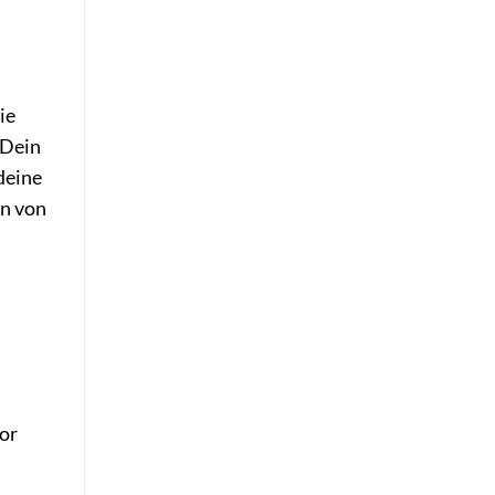
ie
 Dein
 deine
en von
or