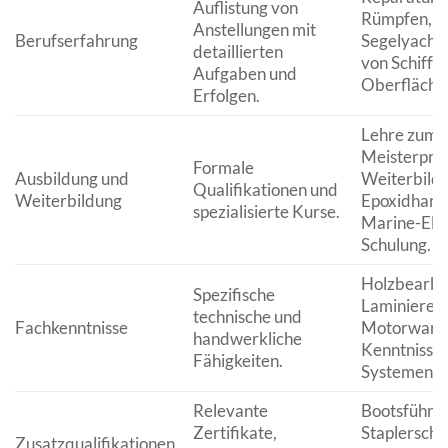
Auflistung von
Rümpfen, A
Anstellungen mit
Berufserfahrung
Segelyachten
detaillierten
von Schiffs
Aufgaben und
Oberfläche
Erfolgen.
Lehre zum 
Meisterprü
Formale
Ausbildung und
Weiterbildu
Qualifikationen und
Weiterbildung
Epoxidharz-
spezialisierte Kurse.
Marine-Elek
Schulung.
Holzbearbe
Spezifische
Laminieren,
technische und
Fachkenntnisse
Motorwartu
handwerkliche
Kenntnisse 
Fähigkeiten.
Systemen.
Relevante
Bootsführer
Zertifikate,
Staplerschei
Zusatzqualifikationen