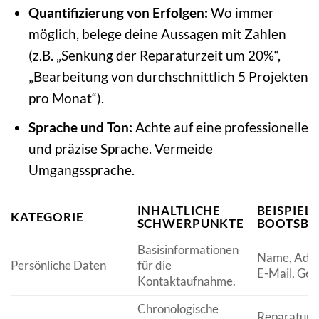
Quantifizierung von Erfolgen:
Wo immer
möglich, belege deine Aussagen mit Zahlen
(z.B. „Senkung der Reparaturzeit um 20%“,
„Bearbeitung von durchschnittlich 5 Projekten
pro Monat“).
Sprache und Ton:
Achte auf eine professionelle
und präzise Sprache. Vermeide
Umgangssprache.
INHALTLICHE
BEISPIEL
KATEGORIE
SCHWERPUNKTE
BOOTSBA
Basisinformationen
Name, Adres
Persönliche Daten
für die
E-Mail, Ge
Kontaktaufnahme.
Chronologische
Reparatur 