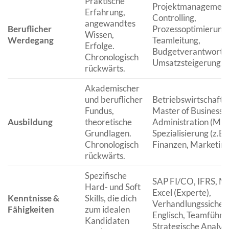
Praktische
Projektmanagement
Erfahrung,
Controlling,
angewandtes
Beruflicher
Prozessoptimierung,
Wissen,
Werdegang
Teamleitung,
Erfolge.
Budgetverantwortu
Chronologisch
Umsatzsteigerung.
rückwärts.
Akademischer
und beruflicher
Betriebswirtschaftsl
Fundus,
Master of Business
Ausbildung
theoretische
Administration (MBA
Grundlagen.
Spezialisierung (z.B.
Chronologisch
Finanzen, Marketing
rückwärts.
Spezifische
SAP FI/CO, IFRS, M
Hard- und Soft
Excel (Experte),
Kenntnisse &
Skills, die dich
Verhandlungssicher
Fähigkeiten
zum idealen
Englisch, Teamführu
Kandidaten
Strategische Analys