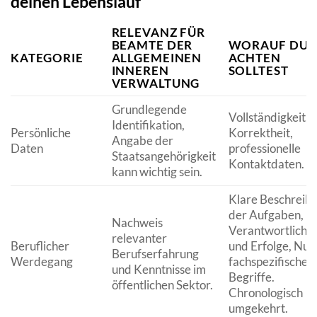
deinen Lebenslauf
RELEVANZ FÜR
BEAMTE DER
WORAUF DU
KATEGORIE
ALLGEMEINEN
ACHTEN
INNEREN
SOLLTEST
VERWALTUNG
Grundlegende
Vollständigkeit,
Identifikation,
Persönliche
Korrektheit,
Angabe der
Daten
professionelle
Staatsangehörigkeit
Kontaktdaten.
kann wichtig sein.
Klare Beschreib
der Aufgaben,
Nachweis
Verantwortlichke
relevanter
Beruflicher
und Erfolge, Nut
Berufserfahrung
Werdegang
fachspezifischer
und Kenntnisse im
Begriffe.
öffentlichen Sektor.
Chronologisch
umgekehrt.