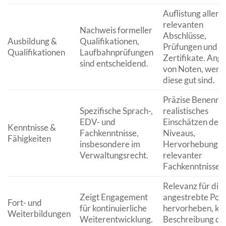
Auflistung aller
relevanten
Nachweis formeller
Abschlüsse,
Ausbildung &
Qualifikationen,
Prüfungen und
Qualifikationen
Laufbahnprüfungen
Zertifikate. Ang
sind entscheidend.
von Noten, wenn
diese gut sind.
Präzise Benennu
Spezifische Sprach-,
realistisches
EDV- und
Einschätzen des
Kenntnisse &
Fachkenntnisse,
Niveaus,
Fähigkeiten
insbesondere im
Hervorhebung
Verwaltungsrecht.
relevanter
Fachkenntnisse.
Relevanz für die
Zeigt Engagement
angestrebte Posi
Fort- und
für kontinuierliche
hervorheben, ku
Weiterbildungen
Weiterentwicklung.
Beschreibung de