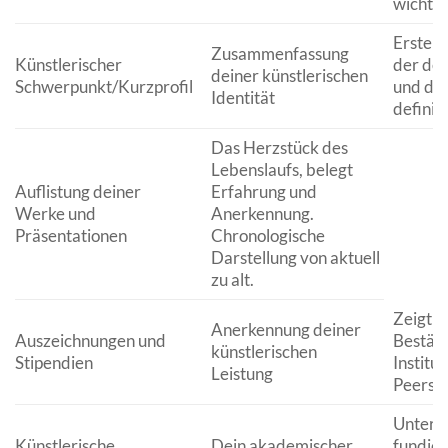
wichtig
Erster 
Zusammenfassung
Künstlerischer
der dei
deiner künstlerischen
Schwerpunkt/Kurzprofil
und dei
Identität
definier
Das Herzstück des
Lebenslaufs, belegt
Auflistung deiner
Erfahrung und
Werke und
Anerkennung.
Präsentationen
Chronologische
Darstellung von aktuell
zu alt.
Zeigt E
Anerkennung deiner
Auszeichnungen und
Bestäti
künstlerischen
Stipendien
Institu
Leistung
Peers.
Unterst
Künstlerische
Dein akademischer
fundier