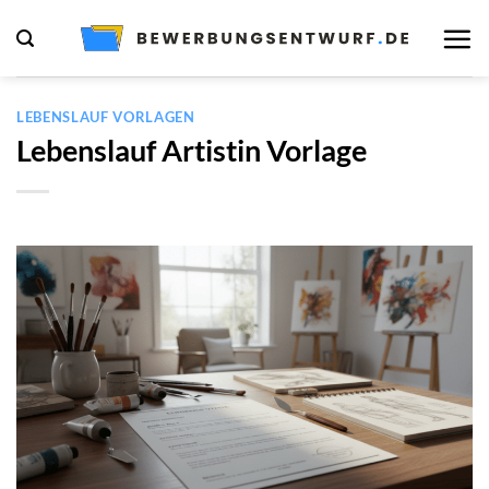
Zum
Inhalt
springen
LEBENSLAUF VORLAGEN
Lebenslauf Artistin Vorlage