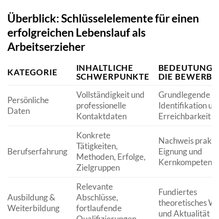
Überblick: Schlüsselelemente für einen
erfolgreichen Lebenslauf als
Arbeitserzieher
INHALTLICHE
BEDEUTUNG 
KATEGORIE
SCHWERPUNKTE
DIE BEWERB
Vollständigkeit und
Grundlegende
Persönliche
professionelle
Identifikation un
Daten
Kontaktdaten
Erreichbarkeit
Konkrete
Nachweis prakti
Tätigkeiten,
Berufserfahrung
Eignung und
Methoden, Erfolge,
Kernkompetenz
Zielgruppen
Relevante
Fundiertes
Ausbildung &
Abschlüsse,
theoretisches Wi
Weiterbildung
fortlaufende
und Aktualität
Qualifizierungen