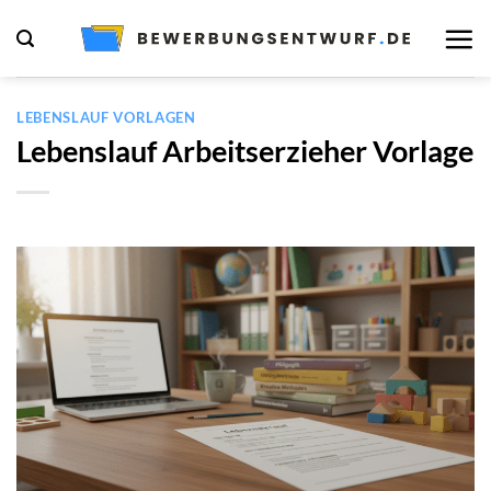
Zum
Inhalt
springen
LEBENSLAUF VORLAGEN
Lebenslauf Arbeitserzieher Vorlage