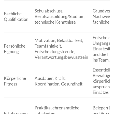
Schulabschluss,
Grundvorau
Fachliche
Berufsausbildung/Studium,
Nachweis d
Qualifikation
technische Kenntnisse
fachlichen 
Entscheide
Motivation, Belastbarkeit,
Umgang mi
Persönliche
Teamfähigkeit,
Einsatzsitu
Eignung
Entscheidungsfreude,
und die Int
Verantwortungsbewusstsein
ins Team.
Essentiell f
Bewältigun
Körperliche
Ausdauer, Kraft,
körperlich
Fitness
Koordination, Gesundheit
anspruchsv
Einsätze.
Praktika, ehrenamtliche
Belegen E
Erfahrungen
Tätigkeiten,
und Praxis