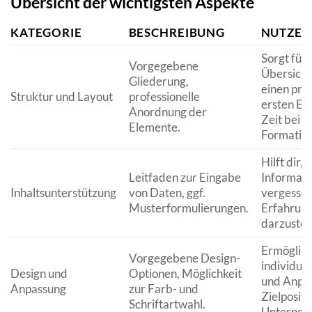
Übersicht der wichtigsten Aspekte
KATEGORIE
BESCHREIBUNG
NUTZEN
Sorgt für
Vorgegebene
Übersicht
Gliederung,
einen prof
Struktur und Layout
professionelle
ersten Ei
Anordnung der
Zeit bei d
Elemente.
Formatier
Hilft dir,
Leitfaden zur Eingabe
Informati
Inhaltsunterstützung
von Daten, ggf.
vergessen
Musterformulierungen.
Erfahrung
darzustell
Ermöglich
Vorgegebene Design-
individuel
Design und
Optionen, Möglichkeit
und Anpas
Anpassung
zur Farb- und
Zielpositi
Schriftartwahl.
Unterneh