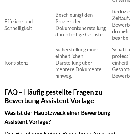
Reduziert
Beschleunigt den
Zeitaufwa
Effizienz und
Prozess der
Bewerbun
Schnelligkeit
Dokumentenerstellung
du mehr S
durch fertige Gerüste.
bearbeite
Sicherstellung einer
Schafft e
einheitlichen
professio
Konsistenz
Darstellung über
einheitlic
mehrere Dokumente
Gesamtei
hinweg.
Bewerbun
FAQ – Häufig gestellte Fragen zu
Bewerbung Assistent Vorlage
Was ist der Hauptzweck einer Bewerbung
Assistent Vorlage?
Der Hauptzweck einer Bewerbung Assistent