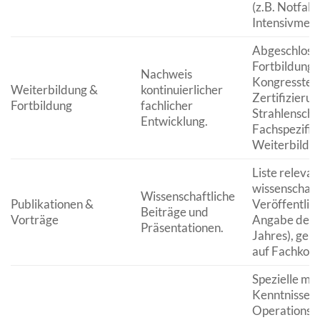
(z.B. Notfall
Intensivmedi
Abgeschloss
Fortbildungs
Nachweis
Kongresstei
Weiterbildung &
kontinuierlicher
Zertifizierun
Fortbildung
fachlicher
Strahlenschut
Entwicklung.
Fachspezifis
Weiterbildu
Liste relevan
wissenschaft
Wissenschaftliche
Publikationen &
Veröffentlic
Beiträge und
Vorträge
Angabe des 
Präsentationen.
Jahres), geh
auf Fachkon
Spezielle me
Kenntnisse (
Operationsv