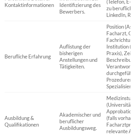
(Telefon, E-Ma
Kontaktinformationen
Identifizierung des
zu berufliche
Bewerbers.
LinkedIn, Re
Position (Ass
Facharzt, Obe
Fachrichtun
Auflistung der
Institution (
bisherigen
Praxis), Zeit
Berufliche Erfahrung
Anstellungen und
Beschreibun
Tätigkeiten.
Verantwortli
durchgeführ
Prozeduren, 
Spezialisieru
Medizinstud
(Universität,
Approbation
Akademischer und
Ausbildung &
(falls vorhan
beruflicher
Qualifikationen
Facharztprüf
Ausbildungsweg.
relevante A