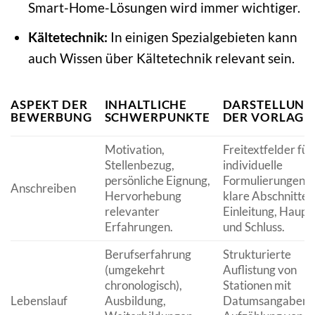
Smart-Home-Lösungen wird immer wichtiger.
Kältetechnik:
In einigen Spezialgebieten kann
auch Wissen über Kältetechnik relevant sein.
ASPEKT DER
INHALTLICHE
DARSTELLUNG 
BEWERBUNG
SCHWERPUNKTE
DER VORLAGE
Motivation,
Freitextfelder für
Stellenbezug,
individuelle
persönliche Eignung,
Formulierungen,
Anschreiben
Hervorhebung
klare Abschnitte 
relevanter
Einleitung, Hauptt
Erfahrungen.
und Schluss.
Berufserfahrung
Strukturierte
(umgekehrt
Auflistung von
chronologisch),
Stationen mit
Lebenslauf
Ausbildung,
Datumsangaben,