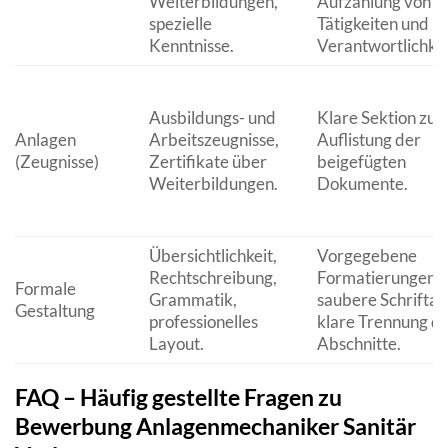
Weiterbildungen,
Aufzählung von
spezielle
Tätigkeiten und
Kenntnisse.
Verantwortlichkei
Ausbildungs- und
Klare Sektion zur
Anlagen
Arbeitszeugnisse,
Auflistung der
(Zeugnisse)
Zertifikate über
beigefügten
Weiterbildungen.
Dokumente.
Übersichtlichkeit,
Vorgegebene
Rechtschreibung,
Formatierungen,
Formale
Grammatik,
saubere Schriftar
Gestaltung
professionelles
klare Trennung d
Layout.
Abschnitte.
FAQ – Häufig gestellte Fragen zu
Bewerbung Anlagenmechaniker Sanitär